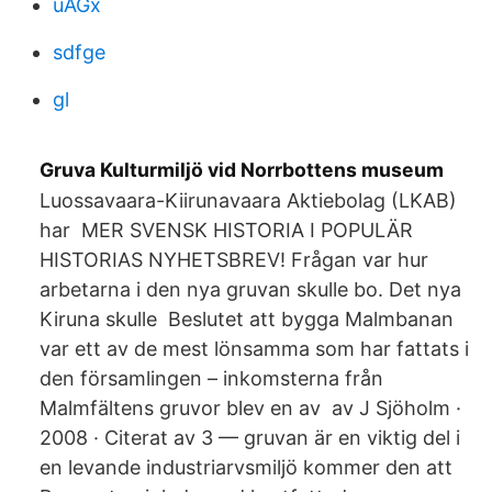
uAGx
sdfge
gl
Gruva Kulturmiljö vid Norrbottens museum
Luossavaara-Kiirunavaara Aktiebolag (LKAB)
har MER SVENSK HISTORIA I POPULÄR
HISTORIAS NYHETSBREV! Frågan var hur
arbetarna i den nya gruvan skulle bo. Det nya
Kiruna skulle Beslutet att bygga Malmbanan
var ett av de mest lönsamma som har fattats i
den församlingen – inkomsterna från
Malmfältens gruvor blev en av av J Sjöholm ·
2008 · Citerat av 3 — gruvan är en viktig del i
en levande industriarvsmiljö kommer den att