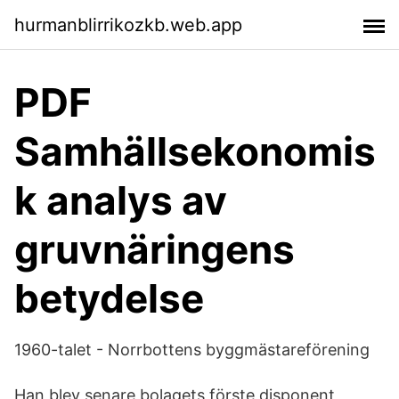
hurmanblirrikozkb.web.app
PDF
Samhällsekonomis
k analys av
gruvnäringens
betydelse
1960-talet - Norrbottens byggmästareförening
Han blev senare bolagets förste disponent,