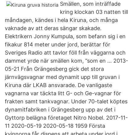
Smällen, som inträffade
kring klockan 03 natten till
måndagen, kändes i hela Kiruna, och många
vaknade av att deras sängar skakade.
Elektrikern Jonny Kumpula, som befann sig i en
fikakur 814 meter under jord, berättar för
Sveriges Radio att tavlor föll från väggarna och
dammet yrde när smällen kom, ”som en … 2013-
05-21 Från Grängesberg gick det stora
järnvägsvagnar med dynamit upp till gruvan i
Kiruna där LKAB ansvarade. De vanligaste
vagnarna var täckta litt G- och Ge-vagnar för
frakten samt tankvagnar. Under 70-talet köptes
dynamitfabriken i Grängesberg upp av det i
Gyttorp belägna företaget Nitro Nobel. 2017-11-
11 2020-05-19 2020-05-18 1959 Första
kvinnorna får dispens att arbeta under jord i