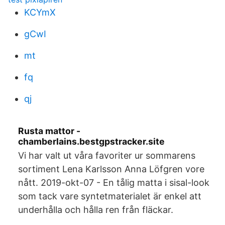
KCYmX
gCwI
mt
fq
qj
Rusta mattor -
chamberlains.bestgpstracker.site
Vi har valt ut våra favoriter ur sommarens
sortiment Lena Karlsson Anna Löfgren vore
nått. 2019-okt-07 - En tålig matta i sisal-look
som tack vare syntetmaterialet är enkel att
underhålla och hålla ren från fläckar.