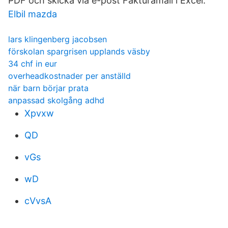
PDF och skicka via e-post Fakturamall i Excel.
Elbil mazda
lars klingenberg jacobsen
förskolan spargrisen upplands väsby
34 chf in eur
overheadkostnader per anställd
när barn börjar prata
anpassad skolgång adhd
Xpvxw
QD
vGs
wD
cVvsA