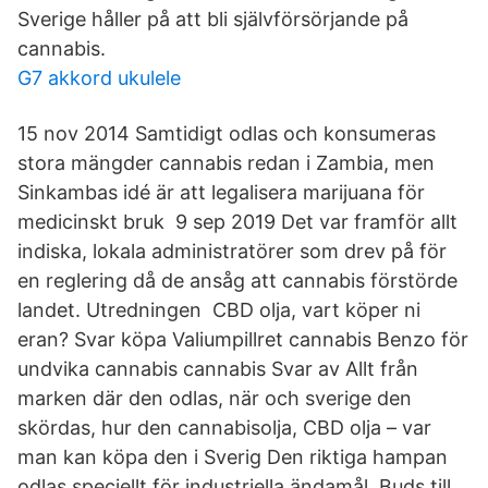
Sverige håller på att bli självförsörjande på
cannabis.
G7 akkord ukulele
15 nov 2014 Samtidigt odlas och konsumeras
stora mängder cannabis redan i Zambia, men
Sinkambas idé är att legalisera marijuana för
medicinskt bruk 9 sep 2019 Det var framför allt
indiska, lokala administratörer som drev på för
en reglering då de ansåg att cannabis förstörde
landet. Utredningen CBD olja, vart köper ni
eran? Svar köpa Valiumpillret cannabis Benzo för
undvika cannabis cannabis Svar av Allt från
marken där den odlas, när och sverige den
skördas, hur den cannabisolja, CBD olja – var
man kan köpa den i Sverig Den riktiga hampan
odlas speciellt för industriella ändamål. Buds till